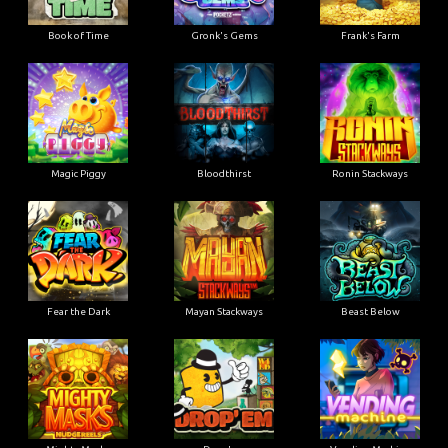
Book of Time
Gronk's Gems
Frank's Farm
Magic Piggy
Bloodthirst
Ronin Stackways
Fear the Dark
Mayan Stackways
Beast Below