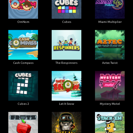
OmNom
Cubes
Miami Multiplier
Cash Compass
The Respinners
Aztec Twist
Cubes 2
Let It Snow
Mystery Motel