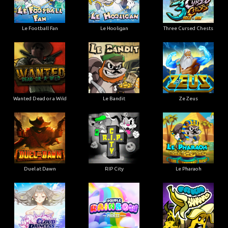
Le Football Fan
Le Hooligan
Three Cursed Chests
Wanted Dead or a Wild
Le Bandit
Ze Zeus
Duel at Dawn
RIP City
Le Pharaoh