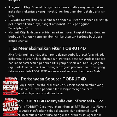
meliputi:
Pragmatic Play:
Dikenal dengan antarmuka grafis yang memanjakan
mata dan mekanisme yang inovatif, membuat member betah berlama-
lama.
PG Soft:
Menyajikan visual dinamis dengan alur cerita menarik di setiap
peluncuran terbarunya, sangat responsif untuk pengguna
*smartphone*.
Nolimit City & Habanero:
Menawarkan inovasi tingkat tinggi dengan
berbagai fitur unik yang memberikan kejutan tak terduga bagi para
penggunanya.
Tips Memaksimalkan Fitur TOBRUT4D
Jika Anda ingin mendapatkan pengalaman terbaik di platform ini, ada
beberapa tips yang bisa diterapkan. Pertama, pastikan Anda membaca
dan memahami setiap panduan fitur yang disediakan. Kedua, jangan
ragu untuk memanfaatkan berbagai program promosi dan bonus yang
ditawarkan oleh TOBRUT4D untuk memaksimalkan kepuasan Anda.
FAQ - Pertanyaan Seputar TOBRUT4D
Bagian FAQ (Tanya Jawab) ini dibuat untuk membantu member yang
mungkin membutuhkan panduan lebih lanjut mengenai cara
menggunakan layanan di platform kami.
Apakah TOBRUT4D Menyediakan Informasi RTP?
Ya, platform TOBRUT4D menyediakan informasi RTP (Return to Player)
yang bisa Anda manfaatkan sebagai strategi dan referensi. Kami
memastikan semua member bisa mengakses informasi ini agar lebih