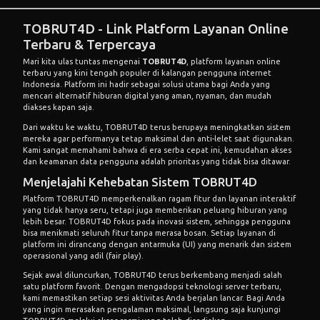
TOBRUT4D - Link Platform Layanan Online
Terbaru & Terpercaya
Mari kita ulas tuntas mengenai
TOBRUT4D
, platform layanan online
terbaru yang kini tengah populer di kalangan pengguna internet
Indonesia. Platform ini hadir sebagai solusi utama bagi Anda yang
mencari alternatif hiburan digital yang aman, nyaman, dan mudah
diakses kapan saja.
Dari waktu ke waktu, TOBRUT4D terus berupaya meningkatkan sistem
mereka agar performanya tetap maksimal dan anti-lelet saat digunakan.
Kami sangat memahami bahwa di era serba cepat ini, kemudahan akses
dan keamanan data pengguna adalah prioritas yang tidak bisa ditawar.
Menjelajahi Kehebatan Sistem TOBRUT4D
Platform TOBRUT4D memperkenalkan ragam fitur dan layanan interaktif
yang tidak hanya seru, tetapi juga memberikan peluang hiburan yang
lebih besar. TOBRUT4D fokus pada inovasi sistem, sehingga pengguna
bisa menikmati seluruh fitur tanpa merasa bosan. Setiap layanan di
platform ini dirancang dengan antarmuka (UI) yang menarik dan sistem
operasional yang adil (fair play).
Sejak awal diluncurkan, TOBRUT4D terus berkembang menjadi salah
satu platform favorit. Dengan mengadopsi teknologi server terbaru,
kami memastikan setiap sesi aktivitas Anda berjalan lancar. Bagi Anda
yang ingin merasakan pengalaman maksimal, langsung saja kunjungi