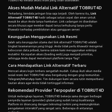
TOBRUT4D melalui akses resmi yang telah disediakan.
Akses Mudah Melalui Link Alternatif TOBRUT4D
Terkadang, kendala jaringan bisa saja terjadi. Oleh karena itu,
Link
Alternatif TOBRUT4D
hadir sebagai solusi cepat dan aman untuk
masuk ke akun Anda tanpa hambatan. Link cadangan ini disediakan
secara khusus agar member dapat terus terhubung tanpa perlu
khawatir terhadap pemblokiran atau gangguan server.
Keunggulan Menggunakan Link Resmi
Salah satu keunggulan utama dari link alternatif TOBRUT4D adalah
tingkat keamanannya yang tinggi. Anda tidak perlu khawatir mengenai
kebocoran data pribadi, karena sistem kami menggunakan enkripsi
mutakhir. Kecepatan akses (loading web) juga menjadi prioritas,
sehingga Anda dapat menelusuri platform tanpa *lag*.
Cara Mendapatkan Link Alternatif Terbaru
Mencari akses login terbaru sangatlah mudah. Cukup ikuti akun media
sosial resmi dari TOBRUT4D atau bergabung dengan grup komunitas
Telegram/WhatsApp kami. Tim dukungan kami secara rutin memperbarui
tautan akses agar Anda tidak tertinggal informasi.
Rekomendasi Provider Terpopuler di TOBRUT4D
Untuk melengkapi layanan, TOBRUT4D bekerja sama dengan berbagai
penyedia layanan (provider) global yang sudah teruji kualitasnya.
Platform ini dirancang dengan teknologi terkini yang memungkinkan
pengalaman interaktif yang sangat seru. Beberapa di antaranya