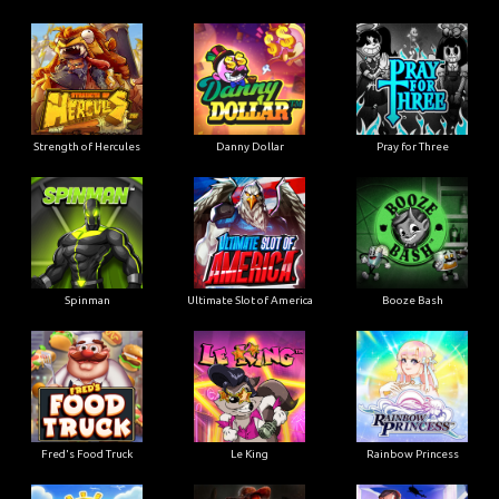
Strength of Hercules
Danny Dollar
Pray for Three
Ultimate Slot of America
Booze Bash
Spinman
Le King
Fred's Food Truck
Rainbow Princess