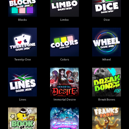
Blocks
Limbo
Dice
Twenty-One
Colors
Wheel
Lines
Immortal Desire
Break Bones