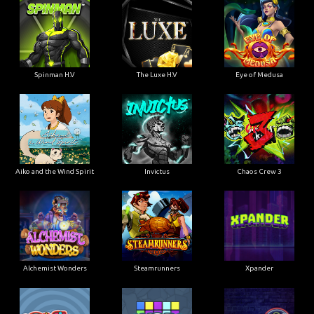
Spinman H.V
The Luxe H.V
Eye of Medusa
Aiko and the Wind Spirit
Invictus
Chaos Crew 3
Alchemist Wonders
Steamrunners
Xpander