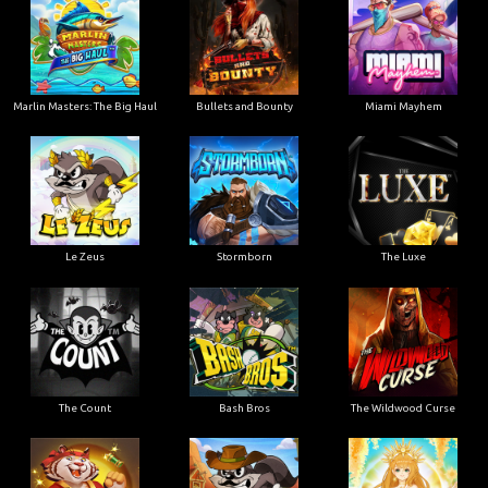
Marlin Masters: The Big Haul
Bullets and Bounty
Miami Mayhem
Le Zeus
Stormborn
The Luxe
The Count
Bash Bros
The Wildwood Curse