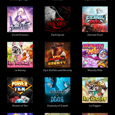
Dusk Princess
Dark Spiral
Eternal Duel
Le Bunny
Epic Bullets and Bounty
Munchy Milo
Power of Ten
Dynasty of Death
Le Digger