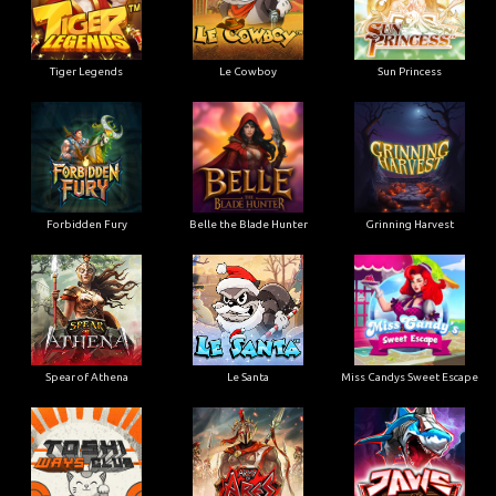
Tiger Legends
Le Cowboy
Sun Princess
Forbidden Fury
Belle the Blade Hunter
Grinning Harvest
Spear of Athena
Le Santa
Miss Candys Sweet Escape