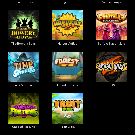
Joker Bombs
King Carrot
Warrior Ways
The Bowery Boys
Harvest Wilds
Buffalo Stack'n'Sync
Time Spinners
Forest Fortune
Born Wild
Undead Fortune
Fruit Duel