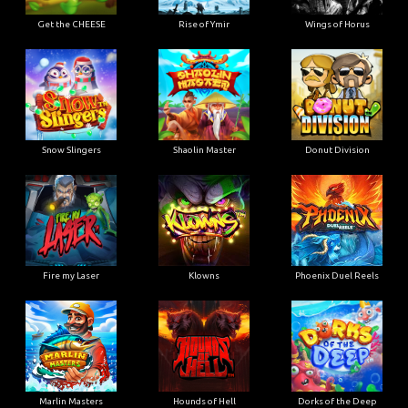
Get the CHEESE
Rise of Ymir
Wings of Horus
Snow Slingers
Shaolin Master
Donut Division
Fire my Laser
Klowns
Phoenix Duel Reels
Marlin Masters
Hounds of Hell
Dorks of the Deep