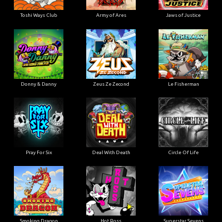
Toshi Ways Club
Army of Ares
Jaws of Justice
Donny & Danny
Zeus Ze Zecond
Le Fisherman
Pray For Six
Deal With Death
Circle Of Life
Smoking Dragon
Hot Ross
Superstar Sevens