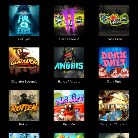
Evil Eyes
Chaos Crew 2
Chaos Crew
Gladiator Legends
Hand of Anubis
Dork Unit
Rotten
Pug Life
Temple of Torment