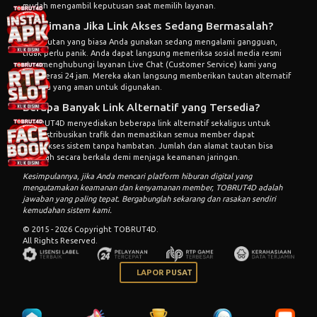
mudah mengambil keputusan saat memilih layanan.
Bagaimana Jika Link Akses Sedang Bermasalah?
Jika tautan yang biasa Anda gunakan sedang mengalami gangguan,
tidak perlu panik. Anda dapat langsung memeriksa sosial media resmi
atau menghubungi layanan Live Chat (Customer Service) kami yang
beroperasi 24 jam. Mereka akan langsung memberikan tautan alternatif
terbaru yang aman untuk digunakan.
Berapa Banyak Link Alternatif yang Tersedia?
TOBRUT4D menyediakan beberapa link alternatif sekaligus untuk
mendistribusikan trafik dan memastikan semua member dapat
mengakses sistem tanpa hambatan. Jumlah dan alamat tautan bisa
berubah secara berkala demi menjaga keamanan jaringan.
Kesimpulannya, jika Anda mencari platform hiburan digital yang
mengutamakan keamanan dan kenyamanan member, TOBRUT4D adalah
jawaban yang paling tepat. Bergabunglah sekarang dan rasakan sendiri
kemudahan sistem kami.
© 2015 - 2026 Copyright TOBRUT4D.
All Rights Reserved.
LAPOR PUSAT