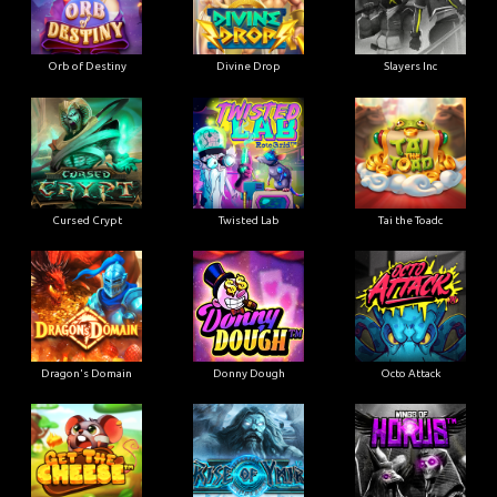
Orb of Destiny
Divine Drop
Slayers Inc
Cursed Crypt
Twisted Lab
Tai the Toadc
Dragon's Domain
Donny Dough
Octo Attack