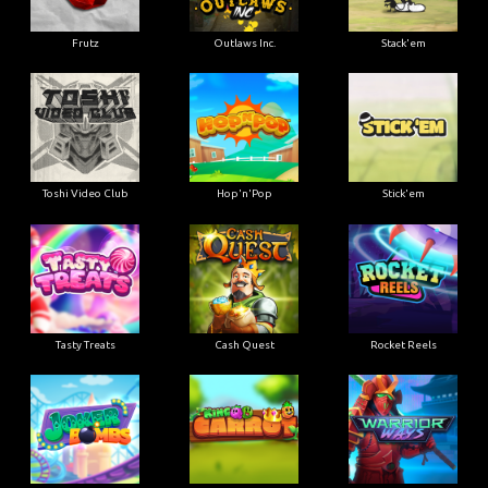
Frutz
Outlaws Inc.
Stack'em
Toshi Video Club
Hop'n'Pop
Stick'em
Tasty Treats
Cash Quest
Rocket Reels