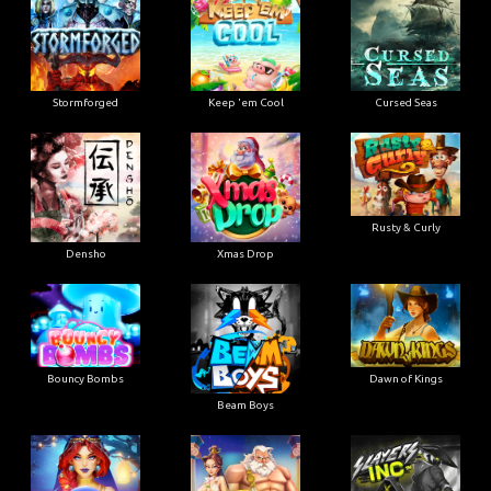
Stormforged
Keep 'em Cool
Cursed Seas
Rusty & Curly
Densho
Xmas Drop
Bouncy Bombs
Dawn of Kings
Beam Boys