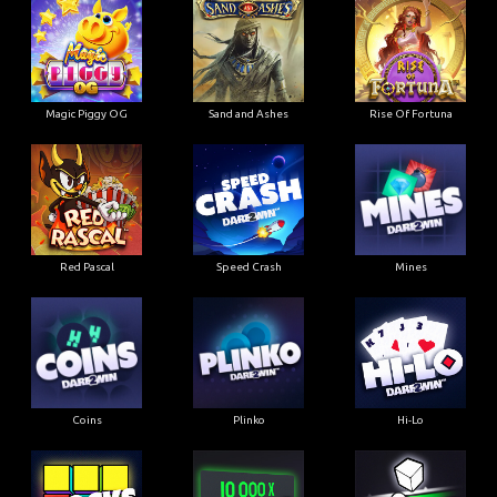
Magic Piggy OG
Sand and Ashes
Rise Of Fortuna
Red Pascal
Speed Crash
Mines
Coins
Plinko
Hi-Lo