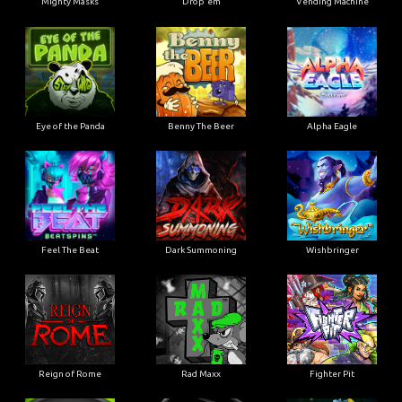
Mighty Masks
Drop'em
Vending Machine
Eye of the Panda
Benny The Beer
Alpha Eagle
Feel The Beat
Dark Summoning
Wishbringer
Reign of Rome
Rad Maxx
Fighter Pit