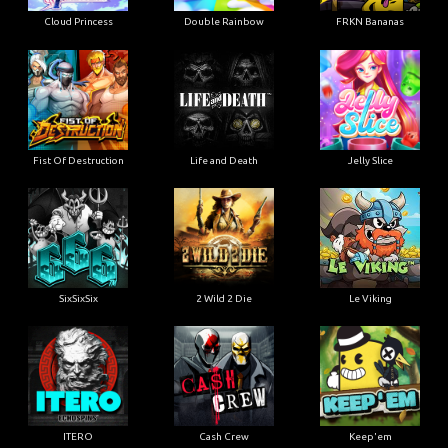
Cloud Princess
Double Rainbow
FRKN Bananas
Fist Of Destruction
Life and Death
Jelly Slice
SixSixSix
2 Wild 2 Die
Le Viking
ITERO
Cash Crew
Keep'em