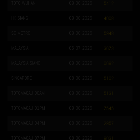
TOTO WUHAN
09-08-2026
T
5412
HK SIANG
09-08-2026
T
4008
SG METRO
09-08-2026
5948
MALAYSIA
06-07-2026
3673
MALAYSIA SIANG
09-08-2026
0692
SINGAPORE
08-08-2026
5102
TOTOMACAU 00AM
09-08-2026
5131
TOTOMACAU 01PM
09-08-2026
7545
TOTOMACAU 04PM
08-08-2026
2957
TOTOMACAU 07PM
08-08-2026
9031