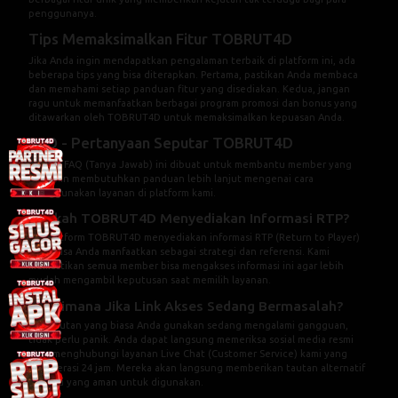
penggunanya.
Tips Memaksimalkan Fitur TOBRUT4D
Jika Anda ingin mendapatkan pengalaman terbaik di platform ini, ada
beberapa tips yang bisa diterapkan. Pertama, pastikan Anda membaca
dan memahami setiap panduan fitur yang disediakan. Kedua, jangan
ragu untuk memanfaatkan berbagai program promosi dan bonus yang
ditawarkan oleh TOBRUT4D untuk memaksimalkan kepuasan Anda.
FAQ - Pertanyaan Seputar TOBRUT4D
Bagian FAQ (Tanya Jawab) ini dibuat untuk membantu member yang
mungkin membutuhkan panduan lebih lanjut mengenai cara
menggunakan layanan di platform kami.
Apakah TOBRUT4D Menyediakan Informasi RTP?
Ya, platform TOBRUT4D menyediakan informasi RTP (Return to Player)
yang bisa Anda manfaatkan sebagai strategi dan referensi. Kami
memastikan semua member bisa mengakses informasi ini agar lebih
mudah mengambil keputusan saat memilih layanan.
Bagaimana Jika Link Akses Sedang Bermasalah?
Jika tautan yang biasa Anda gunakan sedang mengalami gangguan,
tidak perlu panik. Anda dapat langsung memeriksa sosial media resmi
atau menghubungi layanan Live Chat (Customer Service) kami yang
beroperasi 24 jam. Mereka akan langsung memberikan tautan alternatif
terbaru yang aman untuk digunakan.