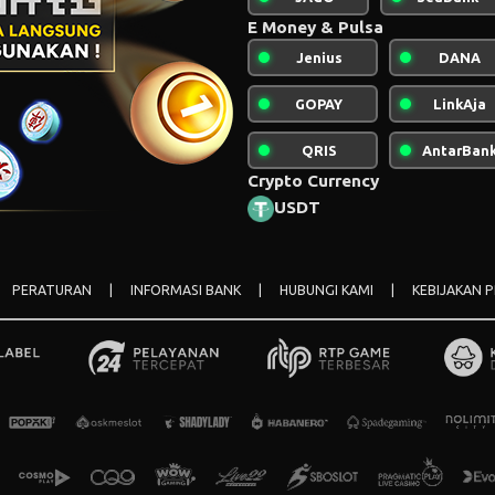
JAGO
SeaBank
E Money & Pulsa
Jenius
DANA
GOPAY
LinkAja
QRIS
AntarBan
Crypto Currency
USDT
PERATURAN
|
INFORMASI BANK
|
HUBUNGI KAMI
|
KEBIJAKAN P