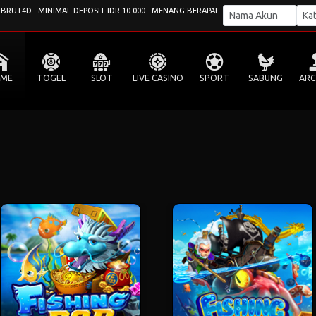
BRUT4D - MINIMAL DEPOSIT IDR 10.000 - MENANG BERAPAPUN PASTI DIBAYAR ^^
ME
TOGEL
SLOT
LIVE CASINO
SPORT
SABUNG
ARC