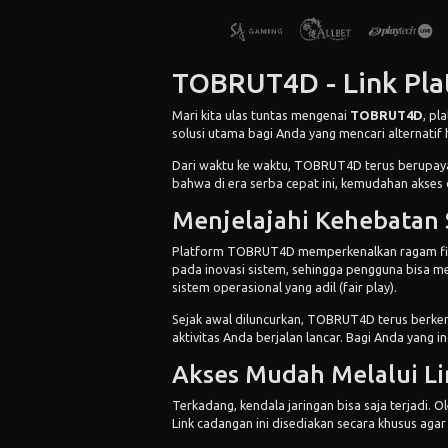
TOBRUT4D - Link Pla
Mari kita ulas tuntas mengenai
TOBRUT4D
, pl
solusi utama bagi Anda yang mencari alternatif
Dari waktu ke waktu, TOBRUT4D terus berupaya
bahwa di era serba cepat ini, kemudahan akses 
Menjelajahi Kehebatan
Platform TOBRUT4D memperkenalkan ragam fitur 
pada inovasi sistem, sehingga pengguna bisa me
sistem operasional yang adil (fair play).
Sejak awal diluncurkan, TOBRUT4D terus berkem
aktivitas Anda berjalan lancar. Bagi Anda yang
Akses Mudah Melalui L
Terkadang, kendala jaringan bisa saja terjadi. O
Link cadangan ini disediakan secara khusus ag