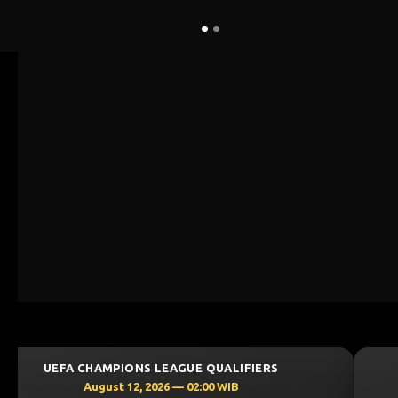
UEFA CHAMPIONS LEAGUE QUALIFIERS
August 12, 2026 — 01:30 WIB