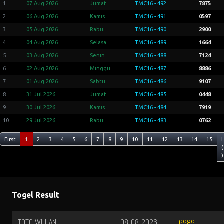
1
07 Aug 2026
Jumat
TMC16 - 492
7875
2
06 Aug 2026
Kamis
TMC16 - 491
0597
3
05 Aug 2026
Rabu
TMC16 - 490
2900
4
04 Aug 2026
Selasa
TMC16 - 489
1664
5
03 Aug 2026
Senin
TMC16 - 488
7124
6
02 Aug 2026
Minggu
TMC16 - 487
8886
7
01 Aug 2026
Sabtu
TMC16 - 486
9107
8
31 Jul 2026
Jumat
TMC16 - 485
0448
9
30 Jul 2026
Kamis
TMC16 - 484
7919
10
29 Jul 2026
Rabu
TMC16 - 483
0762
First
1
2
3
4
5
6
7
8
9
10
11
12
13
14
15
(
)
Togel Result
TOTO WUHAN
08-08-2026
6989