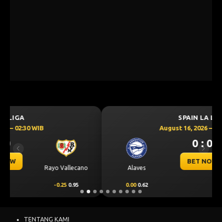
SPAIN LA LIGA
August 16, 2026 — 00:30 WIB
0 : 0
Previous
Next
BET NOW
Alaves
Getafe
0.00
0.62
0.00
-0.72
TENTANG KAMI