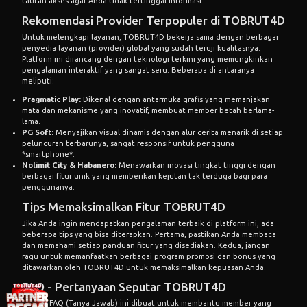
tautan akses agar Anda tidak tertinggal informasi.
Rekomendasi Provider Terpopuler di TOBRUT4D
Untuk melengkapi layanan, TOBRUT4D bekerja sama dengan berbagai
penyedia layanan (provider) global yang sudah teruji kualitasnya.
Platform ini dirancang dengan teknologi terkini yang memungkinkan
pengalaman interaktif yang sangat seru. Beberapa di antaranya
meliputi:
Pragmatic Play:
Dikenal dengan antarmuka grafis yang memanjakan
mata dan mekanisme yang inovatif, membuat member betah berlama-
lama.
PG Soft:
Menyajikan visual dinamis dengan alur cerita menarik di setiap
peluncuran terbarunya, sangat responsif untuk pengguna
*smartphone*.
Nolimit City & Habanero:
Menawarkan inovasi tingkat tinggi dengan
berbagai fitur unik yang memberikan kejutan tak terduga bagi para
penggunanya.
Tips Memaksimalkan Fitur TOBRUT4D
Jika Anda ingin mendapatkan pengalaman terbaik di platform ini, ada
beberapa tips yang bisa diterapkan. Pertama, pastikan Anda membaca
dan memahami setiap panduan fitur yang disediakan. Kedua, jangan
ragu untuk memanfaatkan berbagai program promosi dan bonus yang
ditawarkan oleh TOBRUT4D untuk memaksimalkan kepuasan Anda.
FAQ - Pertanyaan Seputar TOBRUT4D
Bagian FAQ (Tanya Jawab) ini dibuat untuk membantu member yang