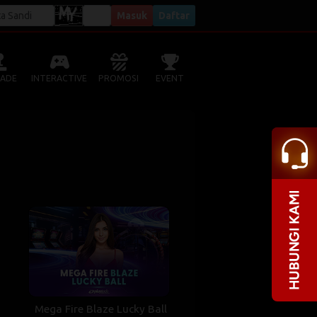
Masuk
Daftar
ADE
INTERACTIVE
PROMOSI
EVENT
Mega Fire Blaze Lucky Ball