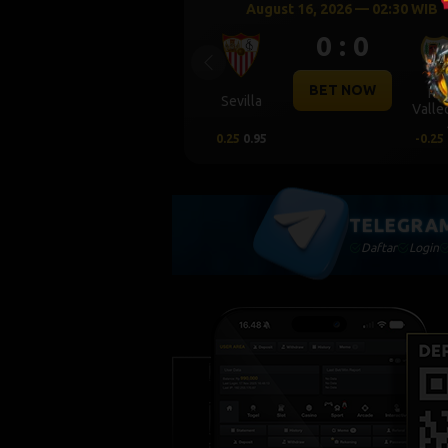
August 12, 2026 — 01:30 WIB
0 : 0
Previous
BET NOW
SK Sturm
Fener
Graz
-0.5
0.95
0.5
0
TELEGRA
Daftar
Login