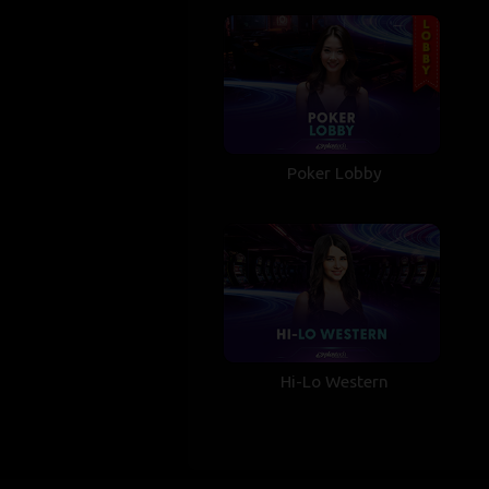
Poker Lobby
Hi-Lo Western