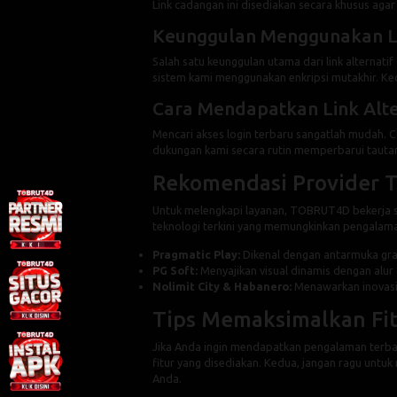
Link cadangan ini disediakan secara khusus ag
Keunggulan Menggunakan L
Salah satu keunggulan utama dari link alternat
sistem kami menggunakan enkripsi mutakhir. Kec
Cara Mendapatkan Link Alte
Mencari akses login terbaru sangatlah mudah.
dukungan kami secara rutin memperbarui tautan 
Rekomendasi Provider 
Untuk melengkapi layanan, TOBRUT4D bekerja sa
teknologi terkini yang memungkinkan pengalaman
Pragmatic Play:
Dikenal dengan antarmuka gr
PG Soft:
Menyajikan visual dinamis dengan alur
Nolimit City & Habanero:
Menawarkan inovasi 
Tips Memaksimalkan F
Jika Anda ingin mendapatkan pengalaman terba
fitur yang disediakan. Kedua, jangan ragu u
Anda.