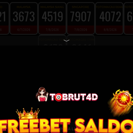
RO
MALAYSIA
MALAYSIA SIANG
SINGAPORE
TOTOMACAU 00AM
TOTO
21
3673
4519
7907
4072
6
26
6/7/2026
7/8/2026
7/8/2026
8/8/2026
TOTOMACAU 10PM
TOTOMACAU 11PM
9178
9141
7/8/2026
7/8/2026
IERS
UEFA CHAMPIONS LEAGUE QUALIFIERS
UEF