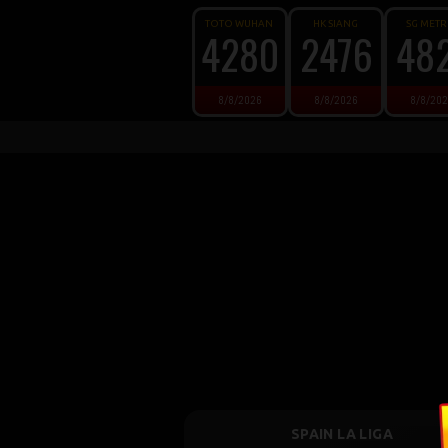
TOTO WUHAN
HK SIANG
SG MET
4280
2476
48
8/8/2026
8/8/2026
8/8/20
UEFA CHAMPIONS LEAGUE QUALIF