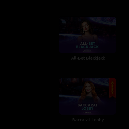
All-Bet Blackjack
Baccarat Lobby