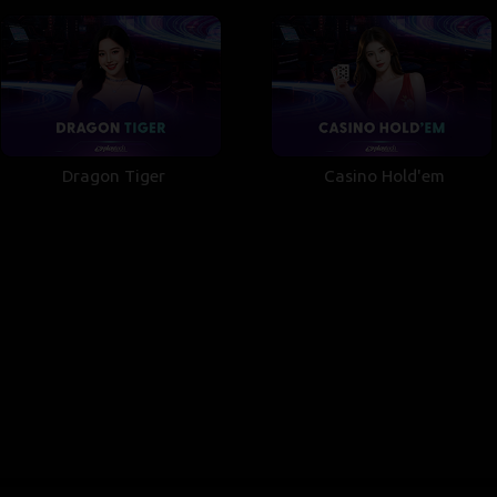
Dragon Tiger
Casino Hold'em