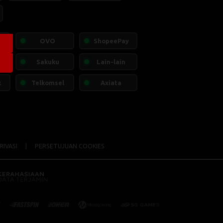
OVO
ShopeePay
Sakuku
Lain-lain
k
Telkomsel
Axiata
RIVASI
|
PERSETUJUAN COOKIES