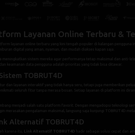
tform Layanan Online Terbaru & T
atform layanan online terbaru yang kini tengah populer di kalangan pengguna in
 hiburan digital yang aman, nyaman, dan mudah diakses kapan saja.
 meningkatkan sistem mereka agar performanya tetap maksimal dan anti-lel
dan keamanan data pengguna adalah prioritas yang tidak bisa ditawar.
 Sistem TOBRUT4D
dan layanan interaktif yang tidak hanya seru, tetapi juga memberikan pelu
nikmati seluruh fitur tanpa merasa bosan. Setiap layanan di platform ini dir
bang menjadi salah satu platform favorit. Dengan mengadopsi teknologi serv
 ingin merasakan pengalaman maksimal, langsung saja kunjungi TOBRUT4D melalu
ink Alternatif TOBRUT4D
leh karena itu,
Link Alternatif TOBRUT4D
hadir sebagai solusi cepat dan a